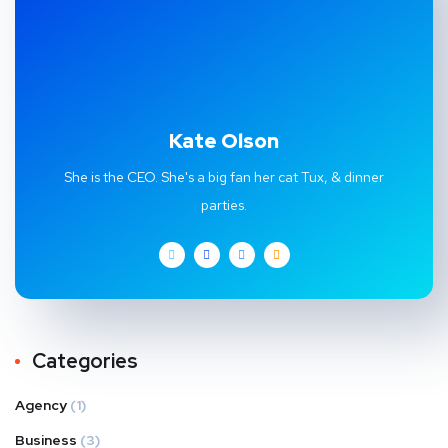
Kate Olson
She is the CEO. She's a big fan her cat Tux, & dinner
parties.
Categories
Agency
(1)
Business
(3)