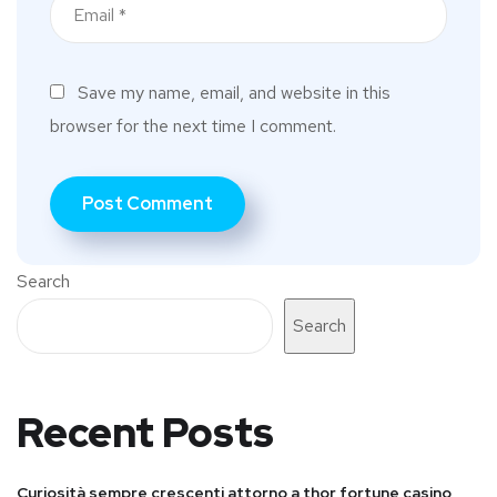
Save my name, email, and website in this
browser for the next time I comment.
Search
Search
Recent Posts
Curiosità sempre crescenti attorno a thor fortune casino