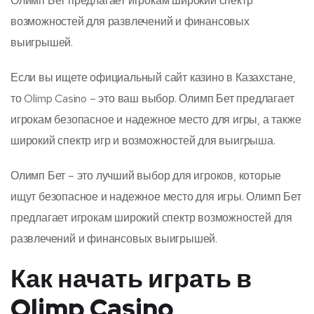
Олимп Бет предлагает игрокам широкий спектр
возможностей для развлечений и финансовых
выигрышей.
Если вы ищете официальный сайт казино в Казахстане,
то Olimp Casino – это ваш выбор. Олимп Бет предлагает
игрокам безопасное и надежное место для игры, а также
широкий спектр игр и возможностей для выигрыша.
Олимп Бет – это лучший выбор для игроков, которые
ищут безопасное и надежное место для игры. Олимп Бет
предлагает игрокам широкий спектр возможностей для
развлечений и финансовых выигрышей.
Как начать играть в
Olimp Casino