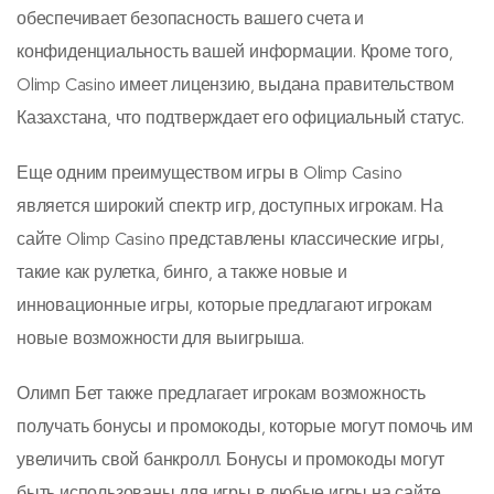
обеспечивает безопасность вашего счета и
конфиденциальность вашей информации. Кроме того,
Olimp Casino имеет лицензию, выдана правительством
Казахстана, что подтверждает его официальный статус.
Еще одним преимуществом игры в Olimp Casino
является широкий спектр игр, доступных игрокам. На
сайте Olimp Casino представлены классические игры,
такие как рулетка, бинго, а также новые и
инновационные игры, которые предлагают игрокам
новые возможности для выигрыша.
Олимп Бет также предлагает игрокам возможность
получать бонусы и промокоды, которые могут помочь им
увеличить свой банкролл. Бонусы и промокоды могут
быть использованы для игры в любые игры на сайте