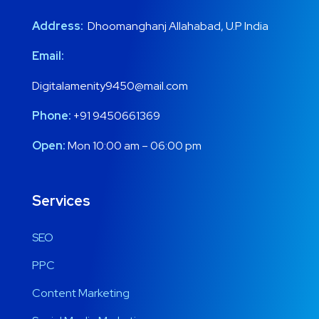
Address:
Dhoomanghanj Allahabad, U.P India
Email:
Digitalamenity9450@mail.com
Phone:
+91 9450661369
Open:
Mon 10:00 am – 06:00 pm
Services
SEO
PPC
Content Marketing