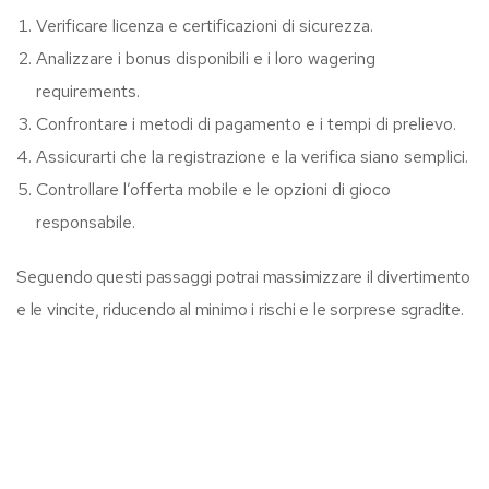
Verificare licenza e certificazioni di sicurezza.
Analizzare i bonus disponibili e i loro wagering
requirements.
Confrontare i metodi di pagamento e i tempi di prelievo.
Assicurarti che la registrazione e la verifica siano semplici.
Controllare l’offerta mobile e le opzioni di gioco
responsabile.
Seguendo questi passaggi potrai massimizzare il divertimento
e le vincite, riducendo al minimo i rischi e le sorprese sgradite.