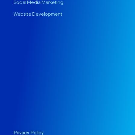
Social Media Marketing
Website Development
Privacy Policy