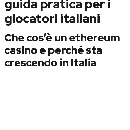
guida pratica per i
giocatori italiani
Che cos’è un ethereum
casino e perché sta
crescendo in Italia