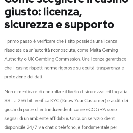
giusto: licenza,
sicurezza e supporto
Il primo passo è verificare che il sito possieda una licenza
rilasciata da un’autorità riconosciuta, come Malta Gaming
Authority o UK Gambling Commission. Una licenza garantisce
che il casino rispetti norme rigorose su equità, trasparenza e
protezione dei dati.
Non dimenticare di controllare il livello di sicurezza: crittografia
SSL a 256 bit, verifica KYC (Know Your Customer) e audit dei
giochi da parte di enti indipendenti come eCOGRA sono
segnali di un ambiente affidabile. Un buon servizio clienti,
disponibile 24/7 via chat o telefono, è fondamentale per