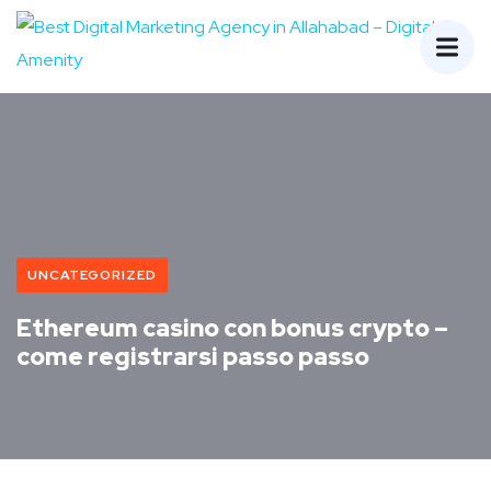
UNCATEGORIZED
Ethereum casino con bonus crypto –
come registrarsi passo passo