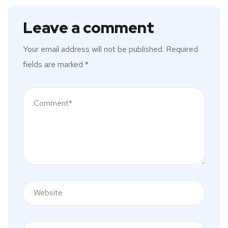
Leave a comment
Your email address will not be published.
Required
fields are marked
*