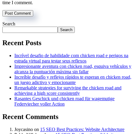
time I comment.
Search
Search
Recent Posts
Incrível desafio de habilidade com chicken road e perigos na
estrada virtual para testar seus reflexos
Impresionante aventura con chicken road, esquiva vehículos y
alcanza la puntuación máxima sin fallar
Increíble desafío y reflejos rápidos te esperan en chicken road,
un juego adictivo y emocionante
Remarkable strategies for surviving the chicken road and
achieving a high score consistently
Rasantes Geschick und chicken road für wagemutige
Federviecher voller Action
Recent Comments
Joycasino
on
15 SEO Best Practices: Website Architecture