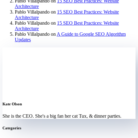
Pablo Villalpando
on
15 SEO Best Practices: Website
Architecture
Pablo Villalpando
on
15 SEO Best Practices: Website
Architecture
Pablo Villalpando
on
15 SEO Best Practices: Website
Architecture
Pablo Villalpando
on
A Guide to Google SEO Algorithm
Updates
Kate Olson
She is the CEO. She's a big fan her cat Tux, & dinner parties.
Categories