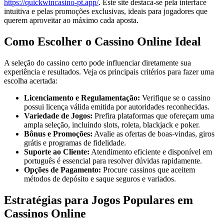
https://quickwincasino-pt.app/
. Este site destaca-se pela interface
intuitiva e pelas promoções exclusivas, ideais para jogadores que
querem aproveitar ao máximo cada aposta.
Como Escolher o Cassino Online Ideal
A seleção do cassino certo pode influenciar diretamente sua
experiência e resultados. Veja os principais critérios para fazer uma
escolha acertada:
Licenciamento e Regulamentação:
Verifique se o cassino
possui licença válida emitida por autoridades reconhecidas.
Variedade de Jogos:
Prefira plataformas que ofereçam uma
ampla seleção, incluindo slots, roleta, blackjack e poker.
Bônus e Promoções:
Avalie as ofertas de boas-vindas, giros
grátis e programas de fidelidade.
Suporte ao Cliente:
Atendimento eficiente e disponível em
português é essencial para resolver dúvidas rapidamente.
Opções de Pagamento:
Procure cassinos que aceitem
métodos de depósito e saque seguros e variados.
Estratégias para Jogos Populares em
Cassinos Online