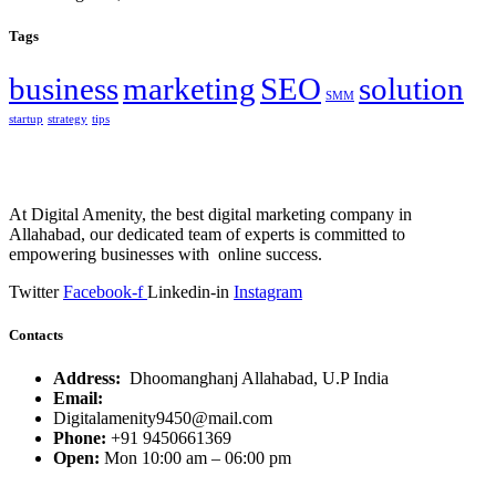
Tags
business
marketing
SEO
solution
SMM
startup
strategy
tips
At Digital Amenity, the best digital marketing company in
Allahabad, our dedicated team of experts is committed to
empowering businesses with online success.
Twitter
Facebook-f
Linkedin-in
Instagram
Contacts
Address:
Dhoomanghanj Allahabad, U.P India
Email:
Digitalamenity9450@mail.com
Phone:
+91 9450661369
Open:
Mon 10:00 am – 06:00 pm