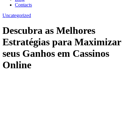
Contacts
Uncategorized
Descubra as Melhores
Estratégias para Maximizar
seus Ganhos em Cassinos
Online