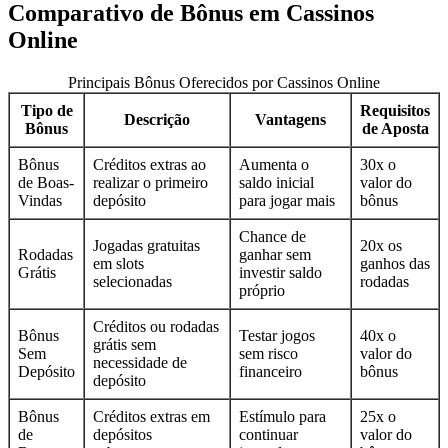
Comparativo de Bônus em Cassinos
Online
Principais Bônus Oferecidos por Cassinos Online
Tipo de
Requisitos
Descrição
Vantagens
Bônus
de Aposta
Bônus
Créditos extras ao
Aumenta o
30x o
de Boas-
realizar o primeiro
saldo inicial
valor do
Vindas
depósito
para jogar mais
bônus
Chance de
Jogadas gratuitas
20x os
Rodadas
ganhar sem
em slots
ganhos das
Grátis
investir saldo
selecionadas
rodadas
próprio
Créditos ou rodadas
Bônus
Testar jogos
40x o
grátis sem
Sem
sem risco
valor do
necessidade de
Depósito
financeiro
bônus
depósito
Bônus
Créditos extras em
Estímulo para
25x o
de
depósitos
continuar
valor do