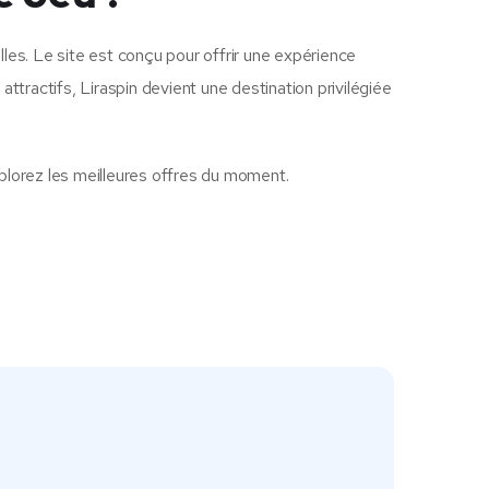
lles. Le site est conçu pour offrir une expérience
ttractifs, Liraspin devient une destination privilégiée
plorez les meilleures offres du moment.