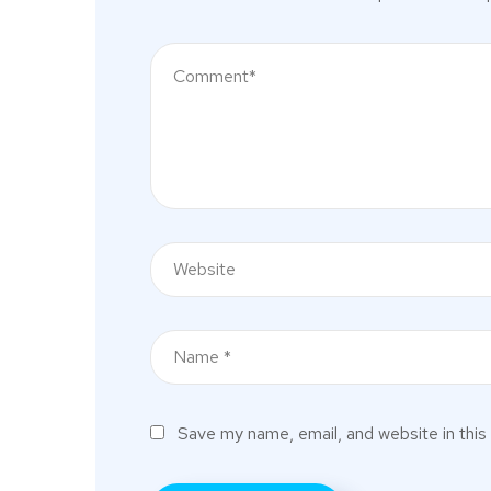
Save my name, email, and website in this