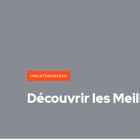
UNCATEGORIZED
Découvrir les Mei