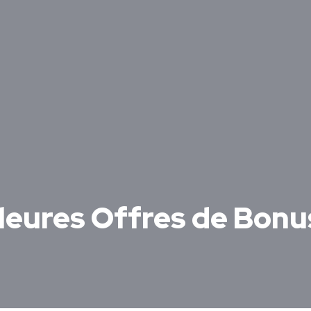
lleures Offres de Bonu