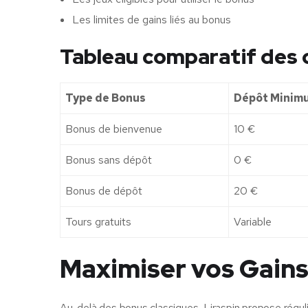
Les limites de gains liés au bonus
Tableau comparatif des 
Type de Bonus
Dépôt Minim
Bonus de bienvenue
10 €
Bonus sans dépôt
0 €
Bonus de dépôt
20 €
Tours gratuits
Variable
Maximiser vos Gains
Au-delà des bonus classiques, Liraspin propose régul