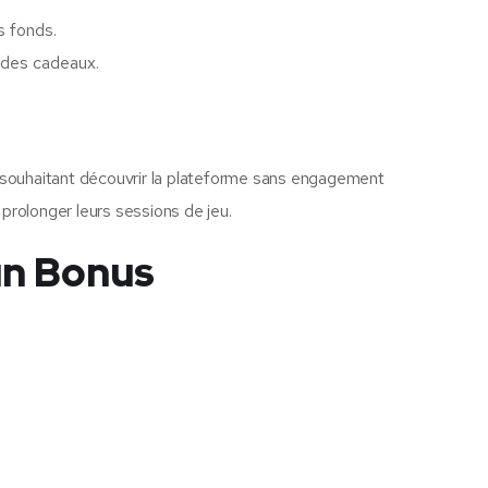
s fonds.
 des cadeaux.
 souhaitant découvrir la plateforme sans engagement
prolonger leurs sessions de jeu.
’un Bonus